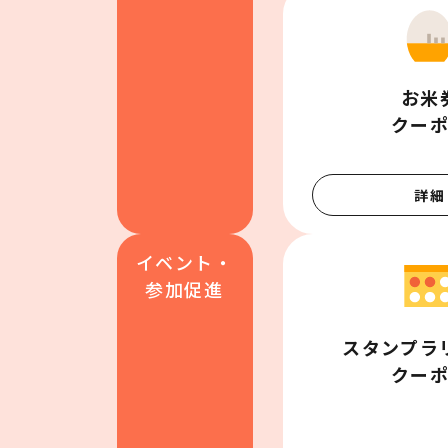
お米券
クー
詳細
イベント・
参加促進
スタンプラリ
クー