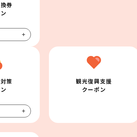
換券

ポン
対策

観光復興支援

ポン
クーポン