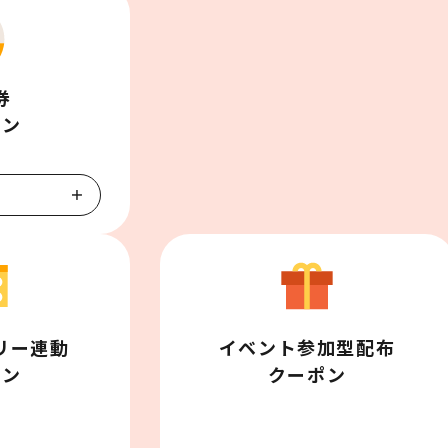


ポン
ー連動

イベント参加型配布

ポン
クーポン