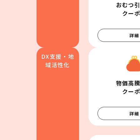
おむつ引
クー
詳細
DX支援・地
域活性化
物価高騰
クー
詳細