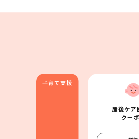
子育て支援
産後ケア回
クー