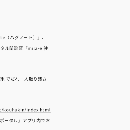
note（ハグノート）」、
ル問診票「mila-e 健
便利でだれ一人取り残さ
t/kouhukin/index.html
合ポータル」アプリ内でお