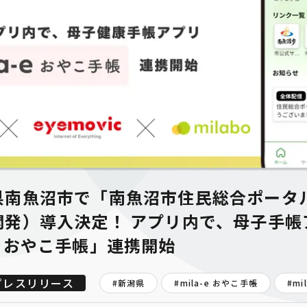
県南魚沼市で「南魚沼市住民総合ポータ
発）導入決定！ アプリ内で、母子手帳ア
 おやこ手帳」連携開始
プレスリリース
#新潟県
#
mila-e おやこ手帳
#
mi