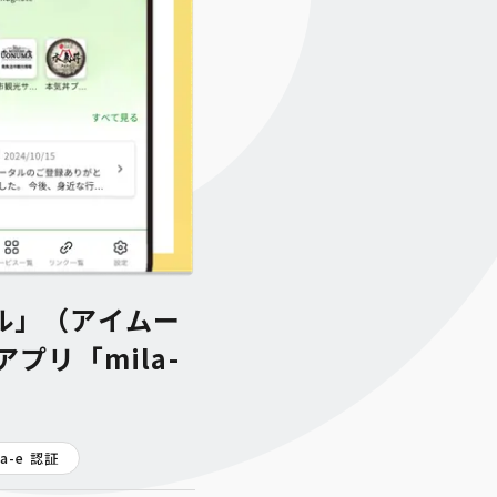
ル」（アイムー
プリ「mila-
la-e 認証