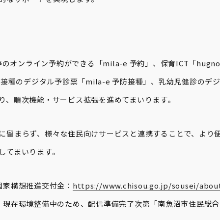
等のオンライン予約ができる「mila-e 予約」、保育ICT「hug
接種のデジタル予診票「mila-e 予防接種」、乳幼児健診のデジタ
り、順次機能・サービス拡張を進めてまいります。
に留まらず、様々な住民向けサービスと連携することで、より
してまいります。
国家構想推進交付金：
https://www.chisou.go.jp/sousei/abou
：現在環境整備中のため、配信準備完了次第「南魚沼市住民総